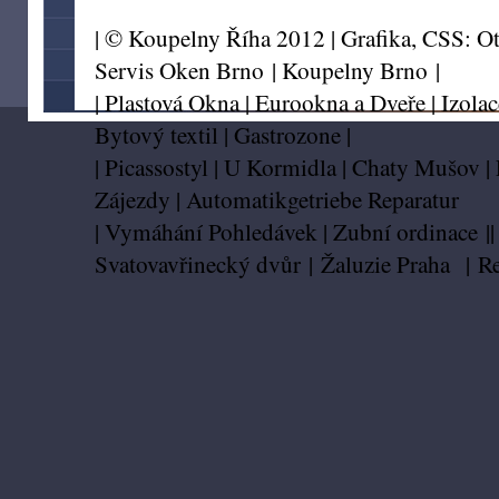
| © Koupelny Říha 2012 | Grafika, CSS:
Ot
Servis Oken Brno
|
Koupelny Brno
|
|
Plastová Okna
|
Eurookna a Dveře
|
Izolac
Bytový textil
|
Gastrozone
|
|
Picassostyl
|
U Kormidla
|
Chaty Mušov
|
Zájezdy
|
Automatikgetriebe Reparatur
|
Vymáhání Pohledávek
|
Zubní ordinace
|
Svatovavřinecký dvůr
|
Žaluzie Praha
|
Re