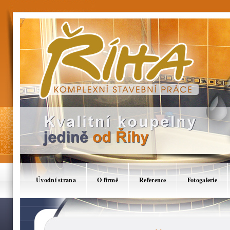
Koupelny Brno - Říha Tomáš, Komplexní stav
jádra,Rekonstrukce,Stavby,Koupelny,Stavby n
Úvodní strana
O firmě
Reference
Fotogalerie