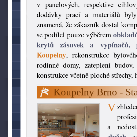
v panelových, respektive cihlo
dodávky prací a materiálů byl
znamená, že zákazník dostal komp
obkladů
se podílel pouze výběrem
krytů zásuvek a vypínačů, 
Koupelny
, rekonstrukce bytovéh
rodinné domy, zateplení budov, 
konstrukce včetně ploché střechy, 
Koupelny Brno - Sta
V
zhlede
profes
a nedos
služeb
, s