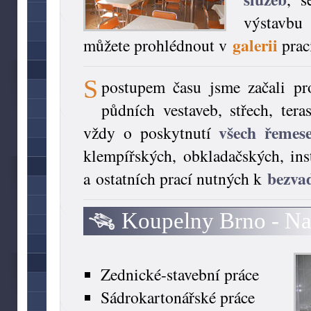
výstavb
galerii
můžete prohlédnout v
prac
S
postupem času jsme začali p
půdních vestaveb, střech, ter
všech řemese
vždy o poskytnutí
klempířských, obkladačských, inst
bezva
a ostatních prací nutných k
Koupelny Brno - Na
Zednické-stavební práce
Sádrokartonářské práce