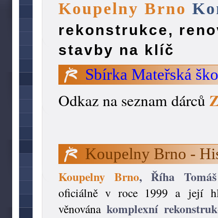
Koupelny Brno
Ko
rekonstrukce, reno
stavby na klíč
Sbírka Mateřská šk
Odkaz na seznam dárců
Koupelny Brno - His
Koupelny Brno
, Říha Tomáš
oficiálně v roce 1999 a její h
komplexní rekonstruk
věnována