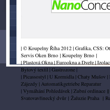
| © Koupelny Říha 2012 | Grafika, CSS:
Ot
Servis Oken Brno
|
Koupelny Brno
|
|
Plastová Okna
|
Eurookna a Dveře
|
Izolac
Bytový textil
|
Gastrozone
|
|
Picassostyl
|
U Kormidla
|
Chaty Mušov
|
Zájezdy
|
Automatikgetriebe Reparatur
|
Vymáhání Pohledávek
|
Zubní ordinace
|
Svatovavřinecký dvůr
|
Žaluzie Praha
|
Re