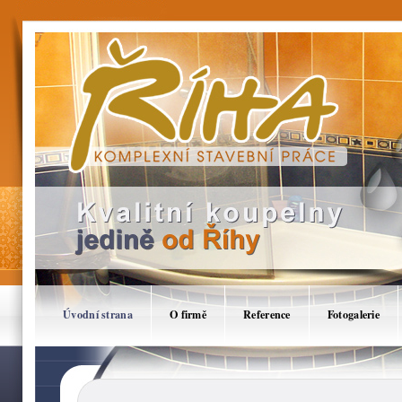
Koupelny Brno - Říha Tomáš, Komplexní stav
jádra,Rekonstrukce,Stavby,Koupelny,Stavby n
Úvodní strana
O firmě
Reference
Fotogalerie